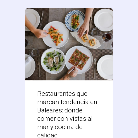
Restaurantes que
Desc
marcan tendencia en
Res
Baleares: dónde
Mex
comer con vistas al
Vale
mar y cocina de
Ver 
calidad