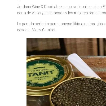
Jordana Wine & Food abre un nuevo local en pleno E
carta de vinos y espumosos y los mejores producto
La parada perfecta para ponerse tibio a ostras, gildas
desde el Vichy Catalán.