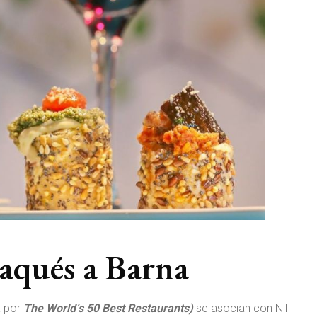
aqués a Barna
a por
The World’s 50 Best Restaurants)
se asocian con Nil