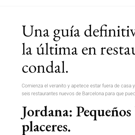
Una guía definitiv
la última en resta
condal.
Comienza el veranito y apetece estar fuera de casa y
seis restaurantes nuevos de Barcelona para que pue
Jordana: Pequeños 
placeres.