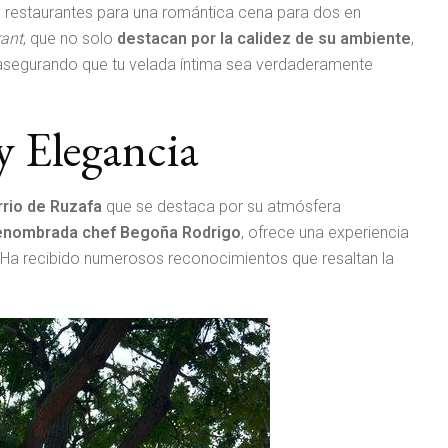
 restaurantes para una romántica cena para dos en
rant
, que no solo
destacan por la calidez de su ambiente
,
 asegurando que tu velada íntima sea verdaderamente
y Elegancia
rrio de Ruzafa
que se destaca por su atmósfera
enombrada chef Begoña Rodrigo
, ofrece una experiencia
. Ha recibido numerosos reconocimientos que resaltan la