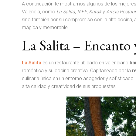
A continuación te mostramos algunos de los mejores
Valencia, como
La Salita
,
RiFF
,
Karak
y
Arrels Restau
sino también por su compromiso con la alta cocina,
mágica y memorable.
La Salita – Encanto 
La Salita
es un restaurante ubicado en valenciano
ba
romántica y su cocina creativa. Capitaneado por la
r
culinaria única en un entorno acogedor y sofisticado
alta calidad y creatividad de sus propuestas.