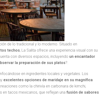
ión de lo tradicional y lo moderno. Situado en
altos techos
, La Salita ofrece una experiencia visual con su
 cuenta con diversos espacios, incluyendo
un encantador
bservar la preparación de sus platos
?.
, enfocándose en ingredientes locales y vegetales. Los
ay
excelentes opciones de maridaje en su magnífica
creaciones como la chirivía en carbonara de kimchi,
os en tacos mexicanos, que reflejan una
fusión de sabores