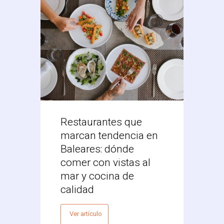
Restaurantes que
Desc
marcan tendencia en
Res
Baleares: dónde
Mex
comer con vistas al
Vale
mar y cocina de
Ver 
calidad
Ver artículo