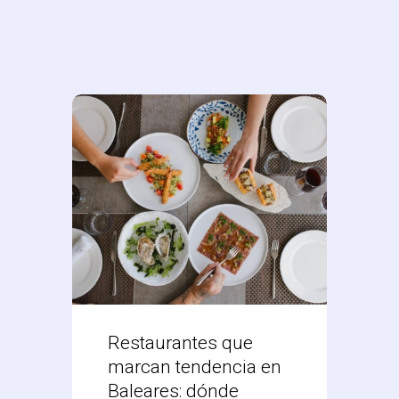
Restaurantes que
Desc
marcan tendencia en
Res
Baleares: dónde
Mex