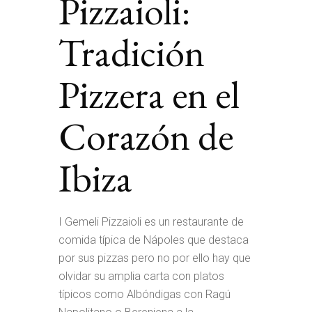
Pizzaioli:
Tradición
Pizzera en el
Corazón de
Ibiza
I Gemeli Pizzaioli es un restaurante de
comida típica de Nápoles que destaca
por sus pizzas pero no por ello hay que
olvidar su amplia carta con platos
típicos como Albóndigas con Ragú