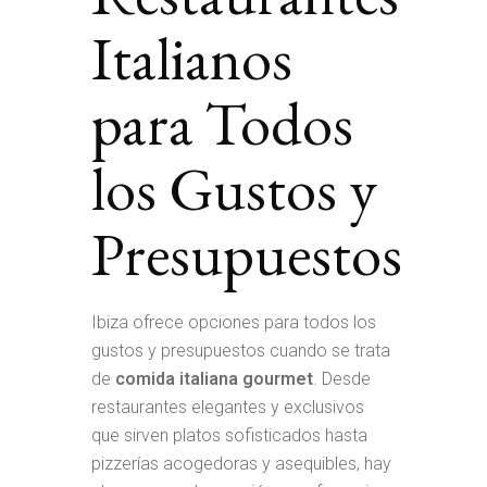
Italianos
para Todos
los Gustos y
Presupuestos
Ibiza ofrece opciones para todos los
gustos y presupuestos cuando se trata
de
comida italiana gourmet
. Desde
restaurantes elegantes y exclusivos
que sirven platos sofisticados hasta
pizzerías acogedoras y asequibles, hay