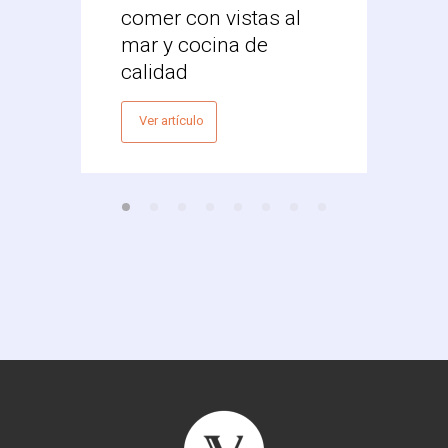
comer con vistas al
Vale
mar y cocina de
Ver 
calidad
Ver artículo