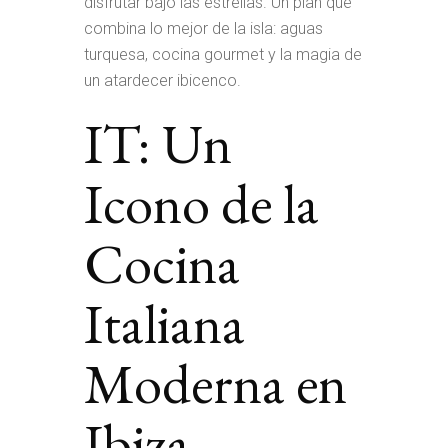
disfrutar bajo las estrellas. Un plan que
combina lo mejor de la isla: aguas
turquesa, cocina gourmet y la magia de
un atardecer ibicenco.
IT: Un
Icono de la
Cocina
Italiana
Moderna en
Ibiza