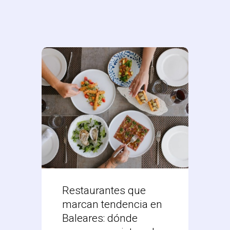
Restaurantes que
Desc
marcan tendencia en
Res
Baleares: dónde
Mex