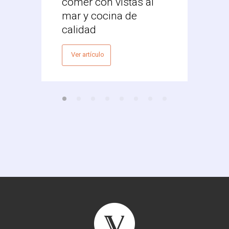
comer con vistas al
Vale
mar y cocina de
Ver 
calidad
Ver artículo