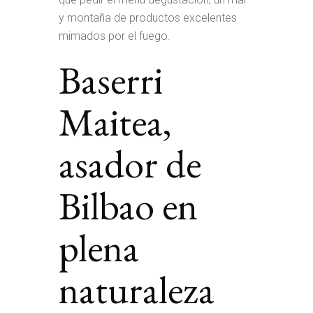
y montaña de productos excelentes
mimados por el fuego.
Baserri
Maitea,
asador de
Bilbao en
plena
naturaleza