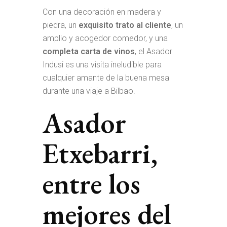
Con una decoración en madera y
piedra, un
exquisito trato al cliente
, un
amplio y acogedor comedor, y una
completa carta de vinos
, el Asador
Indusi es una visita ineludible para
cualquier amante de la buena mesa
durante una viaje a Bilbao.
Asador
Etxebarri,
entre los
mejores del