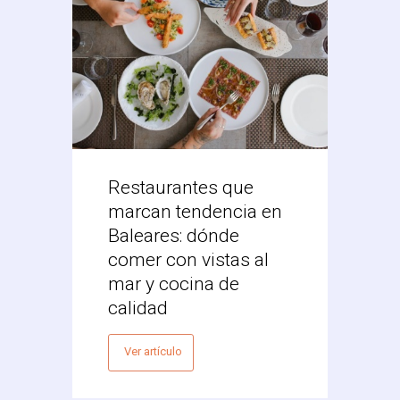
Restaurantes que
Desc
marcan tendencia en
Res
Baleares: dónde
Mex
comer con vistas al
Vale
mar y cocina de
Ver 
calidad
Ver artículo