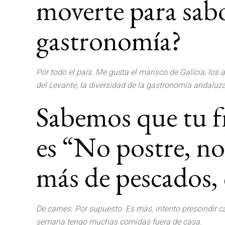
moverte para sab
gastronomía?
Por todo el país. Me gusta el marisco de Galicia, los a
del Levante, la diversidad de la gastronomía andaluz
Sabemos que tu fr
es “No postre, no
más de pescados, 
De carnes. Por supuesto. Es más, intento prescindir ca
semana tengo muchas comidas fuera de casa.