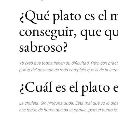
¿Qué plato es el m
conseguir, que qu
sabroso?
Yo creo que todos tienen su dificultad. Pero con prá
punto del pescado es más complejo que el de la carne,
¿Cuál es el plato e
La chuleta. Sin ninguna duda. Está mal que yo lo d
ese toque de humo que da la parrilla, pero el punto lo