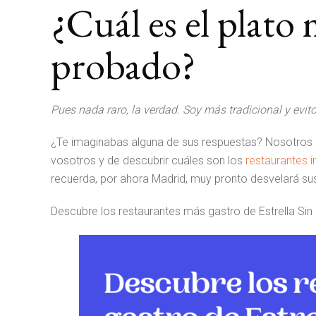
¿Cuál es el plato
probado?
Pues nada raro, la verdad. Soy más tradicional y evit
¿Te imaginabas alguna de sus respuestas? Nosotros
vosotros y de descubrir cuáles son los
restaurantes 
recuerda, por ahora Madrid, muy pronto desvelará s
Descubre los restaurantes más gastro de Estrella Sin 