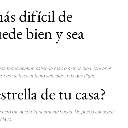
ás difícil de
ede bien y sea
ctica todos acaban saliendo más o menos bien. Clavar el
 pero al tercer intento sale algo más que digno.
strella de tu casa?
iga pero me queda francamente buena. No puedo conseguir
 clavo.