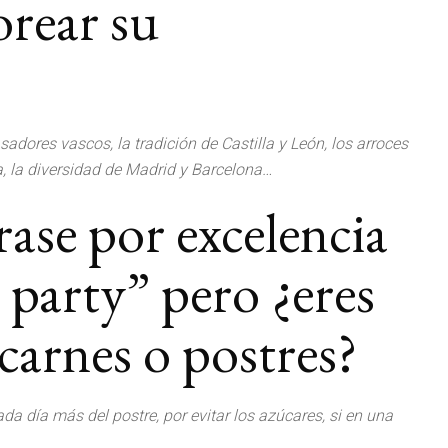
orear su
sadores vascos, la tradición de Castilla y León, los arroces
a, la diversidad de Madrid y Barcelona…
ase por excelencia
 party” pero ¿eres
carnes o postres?
da día más del postre, por evitar los azúcares, si en una