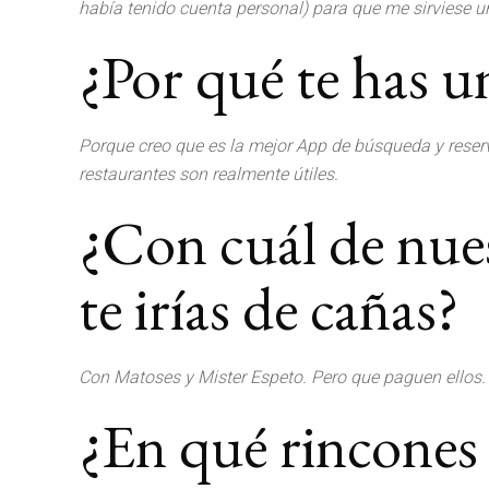
había tenido cuenta personal) para que me sirviese un
¿Por qué te has u
Porque creo que es la mejor App de búsqueda y reserva
restaurantes son realmente útiles.
¿Con cuál de nue
te irías de cañas?
Con Matoses y Mister Espeto. Pero que paguen ellos.
¿En qué rincones 