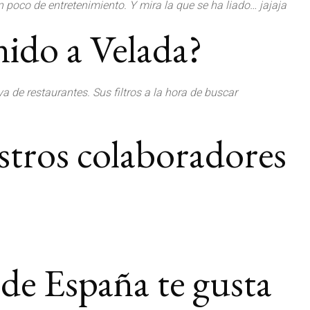
 poco de entretenimiento. Y mira la que se ha liado… jajaja
nido a Velada?
 de restaurantes. Sus filtros a la hora de buscar
stros colaboradores
de España te gusta