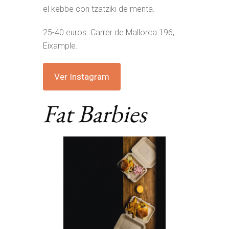
el kebbe con tzatziki de menta.
25-40 euros. Carrer de Mallorca 196,
Eixample.
Ver Instagram
Fat Barbies