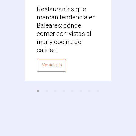
Restaurantes que
Desc
marcan tendencia en
Res
Baleares: dónde
Mex
comer con vistas al
Vale
mar y cocina de
Ver 
calidad
Ver artículo