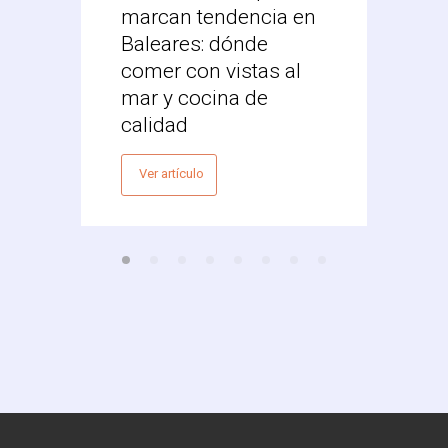
marcan tendencia en
Res
Baleares: dónde
Mex
comer con vistas al
Vale
mar y cocina de
Ver 
calidad
Ver artículo