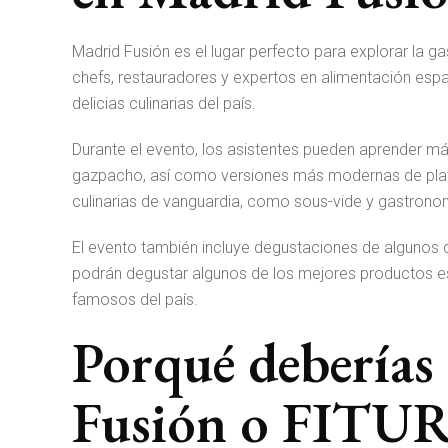
Madrid Fusión es el lugar perfecto para explorar la 
chefs, restauradores y expertos en alimentación espa
delicias culinarias del país.
Durante el evento, los asistentes pueden aprender má
gazpacho, así como versiones más modernas de plat
culinarias de vanguardia, como sous-vide y gastrono
El evento también incluye degustaciones de algunos d
podrán degustar algunos de los mejores productos e
famosos del país.
Porqué deberías 
Fusión o FITU