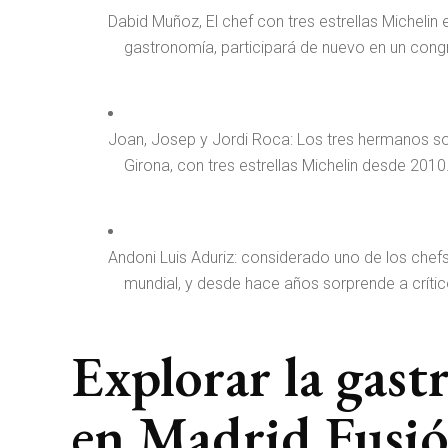
Dabid Muñoz, El chef con tres estrellas Michelin
gastronomía, participará de nuevo en un con
Joan, Josep y Jordi Roca: Los tres hermanos son
Girona, con tres estrellas Michelin desde 2010
Andoni Luis Aduriz: considerado uno de los chef
mundial, y desde hace años sorprende a crític
Explorar la gas
en Madrid Fusi