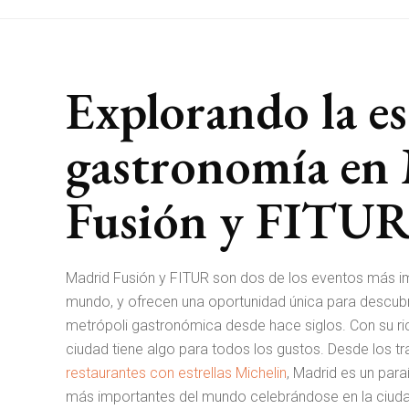
Explorando la es
gastronomía en
Fusión y FITU
Madrid Fusión y FITUR son dos de los eventos más i
mundo, y ofrecen una oportunidad única para descubrir
metrópoli gastronómica desde hace siglos. Con su rica 
ciudad tiene algo para todos los gustos. Desde los t
restaurantes con estrellas Michelin
, Madrid es un par
más importantes del mundo celebrándose en la ciudad