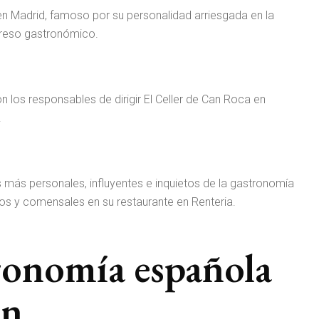
 en Madrid, famoso por su personalidad arriesgada en la
greso gastronómico.
 los responsables de dirigir El Celler de Can Roca en
.
s más personales, influyentes e inquietos de la gastronomía
os y comensales en su restaurante en Renteria.
tronomía española
ón