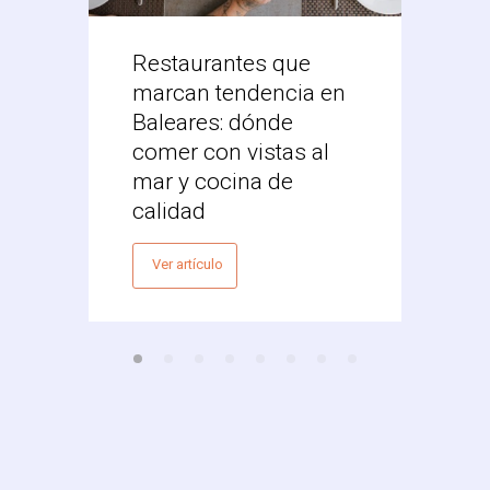
Restaurantes que
Desc
marcan tendencia en
Res
Baleares: dónde
Mex
comer con vistas al
Vale
mar y cocina de
Ver 
calidad
Ver artículo