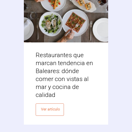
Restaurantes que
Desc
marcan tendencia en
Res
Baleares: dónde
Mex
comer con vistas al
Vale
mar y cocina de
Ver 
calidad
Ver artículo