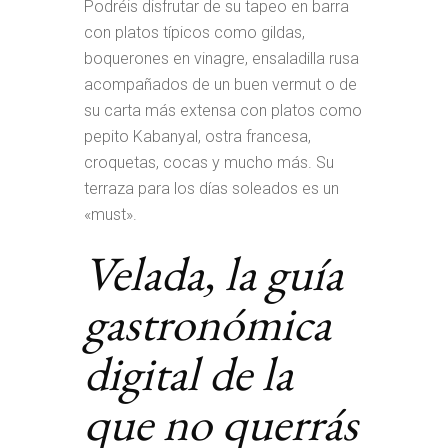
Podréis disfrutar de su tapeo en barra
con platos típicos como gildas,
boquerones en vinagre, ensaladilla rusa
acompañados de un buen vermut o de
su carta más extensa con platos como
pepito Kabanyal, ostra francesa,
croquetas, cocas y mucho más. Su
terraza para los días soleados es un
«must».
Velada, la guía
gastronómica
digital de la
que no querrás