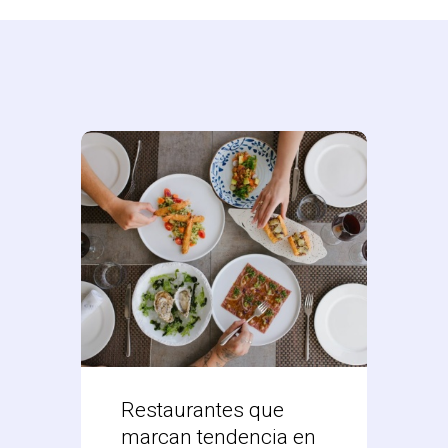
Restaurantes que
Desc
marcan tendencia en
Res