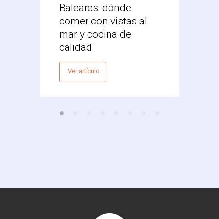
Baleares: dónde
Mex
comer con vistas al
Vale
mar y cocina de
Ver 
calidad
Ver artículo